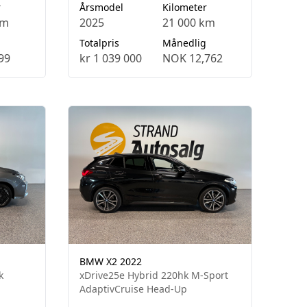
r
Årsmodel
Kilometer
km
2025
21 000 km
Totalpris
Månedlig
99
kr 1 039 000
NOK 12,762
BMW X2 2022
k
xDrive25e Hybrid 220hk M-Sport
AdaptivCruise Head-Up