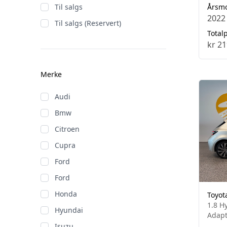
Til salgs
Årsm
2022
Til salgs (Reservert)
Totalp
kr 21
Merke
Audi
Bmw
Citroen
Cupra
Ford
Ford
Honda
Toyot
1.8 H
Hyundai
Adapt
Isuzu