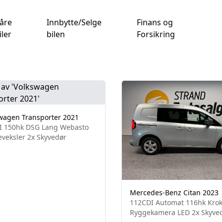
åre
Innbytte/Selge
Finans og
iler
bilen
Forsikring
wagen Transporter 2021
I 150hk DSG Lang Webasto
veksler 2x Skyvedør
Mercedes-Benz Citan 2023
112CDI Automat 116hk Kro
Ryggekamera LED 2x Skyve