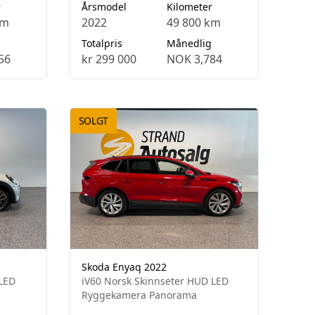
r
Årsmodel
Kilometer
km
2022
49 800 km
Totalpris
Månedlig
56
kr 299 000
NOK 3,784
SOLGT
Skoda Enyaq 2022
 LED
iV60 Norsk Skinnseter HUD LED
Ryggekamera Panorama