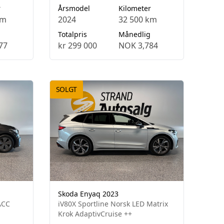
r
Årsmodel
Kilometer
km
2024
32 500 km
Totalpris
Månedlig
77
kr 299 000
NOK 3,784
SOLGT
Skoda Enyaq 2023
ACC
iV80X Sportline Norsk LED Matrix
Krok AdaptivCruise ++