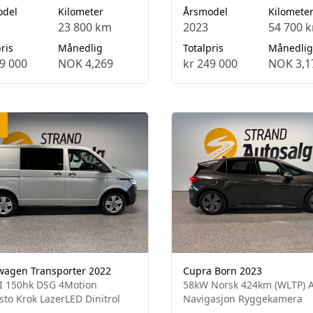
odel
Kilometer
Årsmodel
Kilomete
23 800 km
2023
54 700 
ris
Månedlig
Totalpris
Månedlig
9 000
NOK 4,269
kr 249 000
NOK 3,1
wagen Transporter 2022
Cupra Born 2023
I 150hk DSG 4Motion
58kW Norsk 424km (WLTP) 
to Krok LazerLED Dinitrol
Navigasjon Ryggekamera