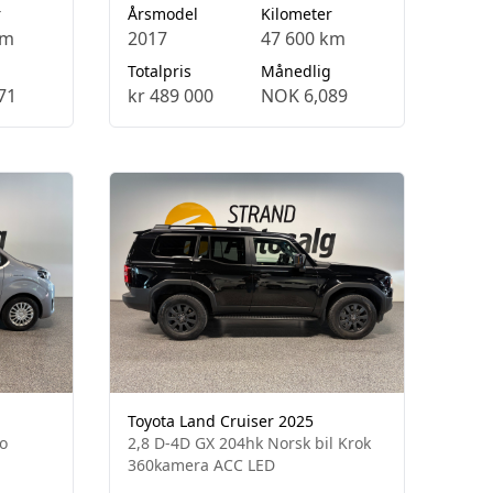
r
Årsmodel
Kilometer
km
2017
47 600 km
Totalpris
Månedlig
71
kr 489 000
NOK 6,089
Toyota Land Cruiser 2025
to
2,8 D-4D GX 204hk Norsk bil Krok
360kamera ACC LED