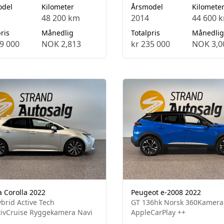
odel
Kilometer
Årsmodel
Kilomete
48 200 km
2014
44 600 
ris
Månedlig
Totalpris
Månedlig
9 000
NOK 2,813
kr 235 000
NOK 3,0
a Corolla 2022
Peugeot e-2008 2022
ybrid Active Tech
GT 136hk Norsk 360Kamera
ivCruise Ryggekamera Navi
AppleCarPlay ++