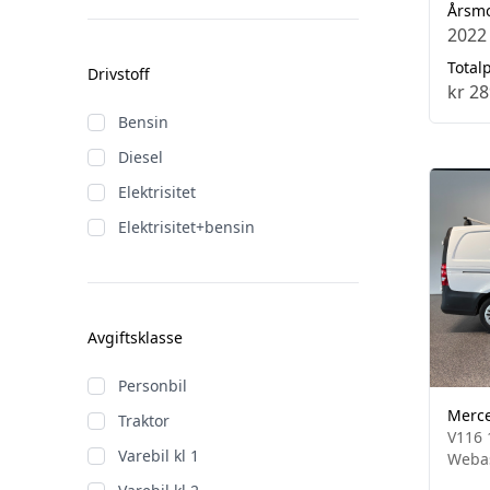
Årsm
2022
Totalp
Drivstoff
kr 28
Bensin
Diesel
Elektrisitet
Elektrisitet+bensin
Avgiftsklasse
Personbil
Merce
Traktor
V116 
Varebil kl 1
Webas