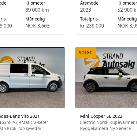
odel
Kilometer
Årsmodel
Kilomete
89 000 km
2023
52 900 
ris
Månedlig
Totalpris
Månedlig
9 000
NOK 3,663
kr 239 000
NOK 3,0
SOLGT
des-Benz Vito 2021
Mini Cooper SE 2022
163hk A2 4Matic 2-seter
Electric Norsk Kupèvarmer
to Krok 2x Skyvedør
Ryggekamera Ny Service