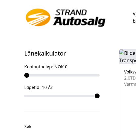
V
b
Våre biler
Lånekalkulator
Kontantbeløp:
NOK 0
Volks
2.0TD
Varme
Løpetid:
10
År
Søk