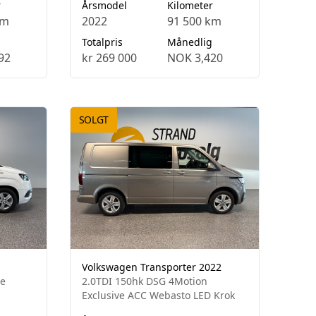
r
Årsmodel
Kilometer
km
2022
91 500 km
Totalpris
Månedlig
92
kr 269 000
NOK 3,420
SOLGT
Volkswagen Transporter 2022
le
2.0TDI 150hk DSG 4Motion
Exclusive ACC Webasto LED Krok