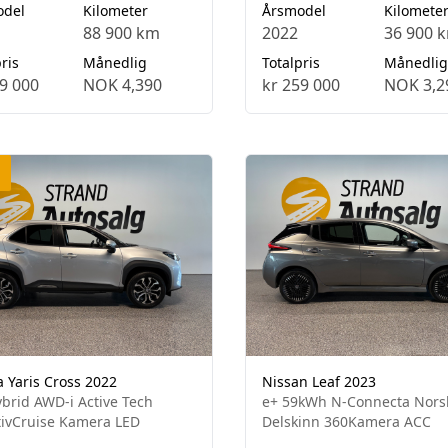
odel
Kilometer
Årsmodel
Kilomete
88 900 km
2022
36 900 
ris
Månedlig
Totalpris
Månedlig
9 000
NOK 4,390
kr 259 000
NOK 3,2
a Yaris Cross 2022
Nissan Leaf 2023
ybrid AWD-i Active Tech
e+ 59kWh N-Connecta Nors
ivCruise Kamera LED
Delskinn 360Kamera ACC