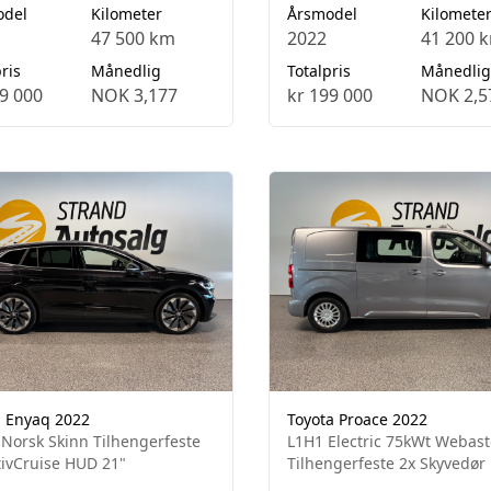
odel
Kilometer
Årsmodel
Kilomete
47 500 km
2022
41 200 
ris
Månedlig
Totalpris
Månedlig
9 000
NOK 3,177
kr 199 000
NOK 2,5
 Enyaq 2022
Toyota Proace 2022
 Norsk Skinn Tilhengerfeste
L1H1 Electric 75kWt Webas
ivCruise HUD 21"
Tilhengerfeste 2x Skyvedør