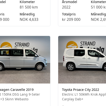
odel
Kilometer
Årsmodel
Kilomete
81 500 km
2022
51 000 
ris
Månedlig
Totalpris
Månedlig
9 000
NOK 4,633
kr 209 000
NOK 2,6
wagen Caravelle 2019
Toyota Proace City 2022
I 150hk DSG Lang 9-Seter
Electric L1 50kWh Krok App
+3 Skinn Webasto
Carplay Dab+