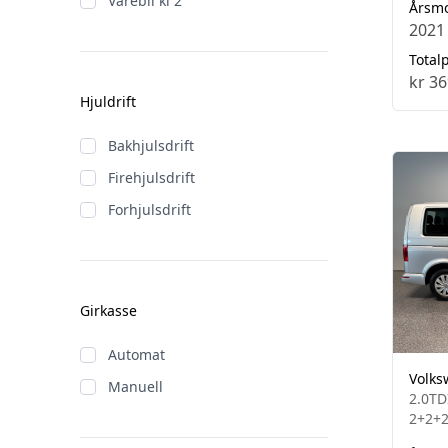
Varebil kl 2
Årsm
2021
Totalp
kr 36
Hjuldrift
Bakhjulsdrift
Firehjulsdrift
Forhjulsdrift
Girkasse
Automat
Volks
Manuell
2.0TD
2+2+2